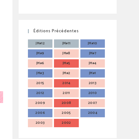
Éditions Précédentes
JM#12
JM#11
JM#10
JM#9
JM#8
JM#7
JM#6
JM#5
JM#4
JM#3
JM#2
JM#1
2015
2014
2013
2012
2011
2010
2009
2008
2007
2006
2005
2004
2003
2002