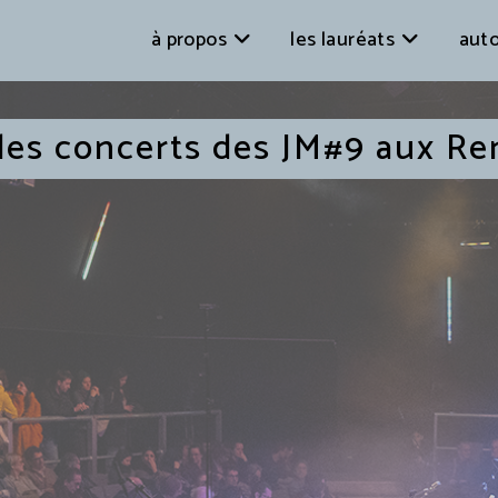
à propos
les lauréats
auto
 les concerts des JM#9 aux Re