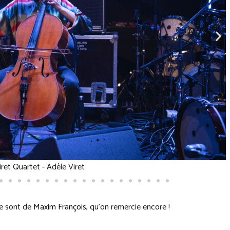
Prospectus
ée sont de
Maxim François
, qu’on remercie encore !