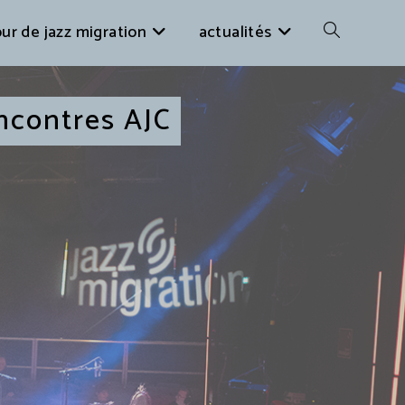
ur de jazz migration
actualités
ncontres AJC