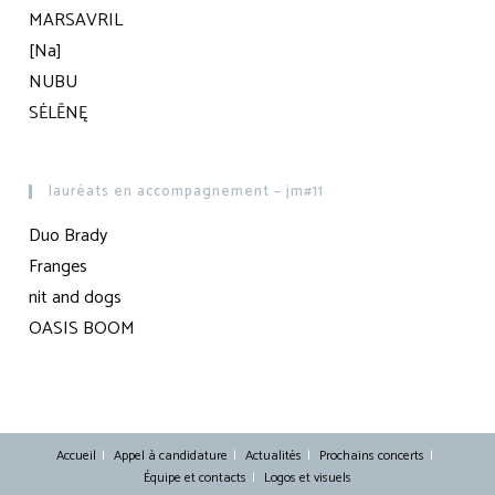
MARSAVRIL
[Na]
NUBU
SĖLĒNĘ
lauréats en accompagnement – jm#11
Duo Brady
Franges
nit and dogs
OASIS BOOM
Accueil
Appel à candidature
Actualités
Prochains concerts
Équipe et contacts
Logos et visuels