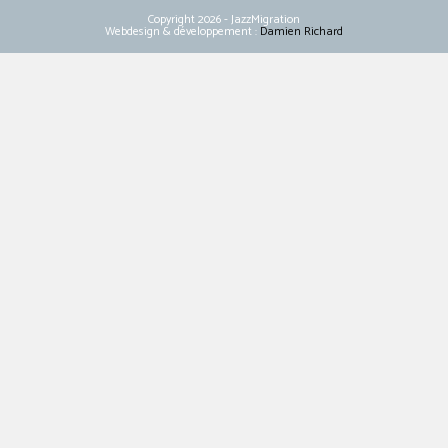
Copyright 2026 - JazzMigration
Webdesign & développement :
Damien Richard