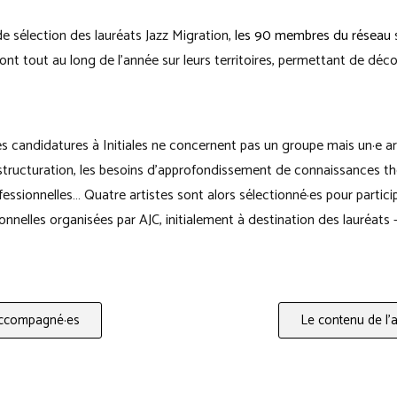
e sélection des lauréats Jazz Migration,
les 90 membres du réseau
s
s font tout au long de l’année sur leurs territoires, permettant de déc
es candidatures à Initiales ne concernent pas un groupe mais un·e ar
 structuration, les besoins d’approfondissement de connaissances th
essionnelles… Quatre artistes sont alors sélectionné·es pour partici
nnelles organisées par AJC, initialement à destination des lauréats – 
 accompagné·es
Le contenu de l