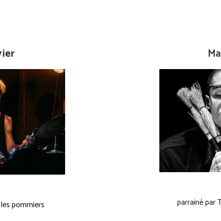
vier
Ma
parrainé par
T
 les pommiers