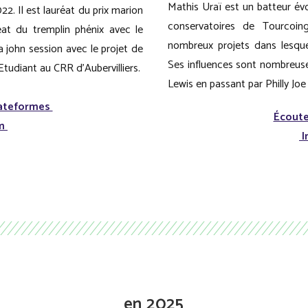
Mathis Uraï est un batteur évo
22. Il est lauréat du prix marion
conservatoires de Tourcoing
éat du tremplin phénix avec le
nombreux projets dans lesquel
 john session avec le projet de
Ses influences sont nombreus
Etudiant au CRR d’Aubervilliers.
Lewis en passant par Philly Joe
lateformes
Écoute
am
I
en 2025