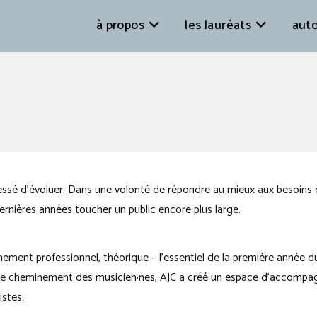
à propos
les lauréats
auto
cessé d’évoluer. Dans une volonté de répondre au mieux aux besoins 
ernières années toucher un public encore plus large.
ment professionnel, théorique – l’essentiel de la première année du
s le cheminement des musicien·nes, AJC a créé un espace d’accomp
istes.