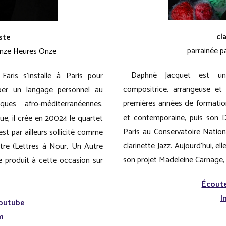
cl
ste
parrainée p
 Onze Heures Onze
Daphné Jacquet est une cl
aris s’installe à Paris pour
compositrice, arrangeuse et 
per un langage personnel au
premières années de formatio
es afro-méditerranéennes.
et contemporaine, puis son D
ue, il crée en 20024 le quartet
Paris au Conservatoire Natio
st par ailleurs sollicité comme
clarinette Jazz. Aujourd’hui, e
tre (Lettres à Nour, Un Autre
son projet Madeleine Carnage, 
e produit à cette occasion sur
Écoute
I
Youtube
am