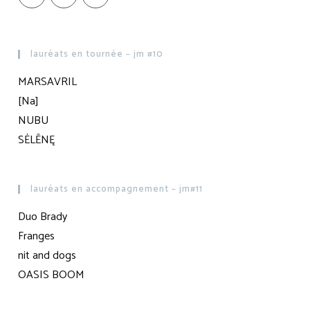
lauréats en tournée – jm #10
MARSAVRIL
[Na]
NUBU
SĖLĒNĘ
lauréats en accompagnement – jm#11
Duo Brady
Franges
nit and dogs
OASIS BOOM