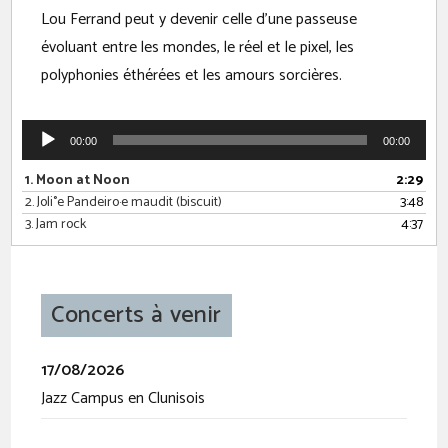
Lou Ferrand peut y devenir celle d’une passeuse
évoluant entre les mondes, le réel et le pixel, les
polyphonies éthérées et les amours sorcières.
00:00
00:00
1.
Moon at Noon
2:29
2.
Joli°e Pandeiro·e maudit (biscuit)
3:48
3.
Jam rock
4:37
Concerts à venir
17/08/2026
Jazz Campus en Clunisois