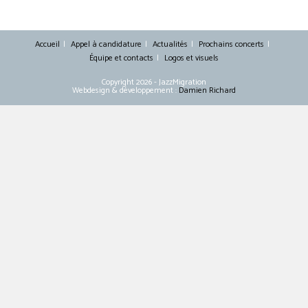
Accueil
Appel à candidature
Actualités
Prochains concerts
Équipe et contacts
Logos et visuels
Copyright 2026 - JazzMigration
Webdesign & développement :
Damien Richard