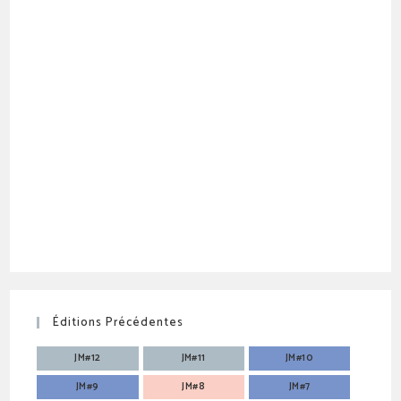
Éditions Précédentes
JM#12
JM#11
JM#10
JM#9
JM#8
JM#7