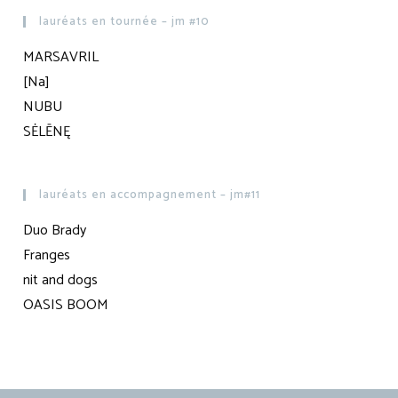
lauréats en tournée – jm #10
MARSAVRIL
[Na]
NUBU
SĖLĒNĘ
lauréats en accompagnement – jm#11
Duo Brady
Franges
nit and dogs
OASIS BOOM