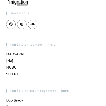
suivez-nous
lauréats en tournée – jm #10
MARSAVRIL
[Na]
NUBU
SĖLĒNĘ
lauréats en accompagnement – jm#11
Duo Brady