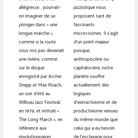
allégresse… pourrait-
jazzistique nous
on imaginer de
se
proposent tant de
plonger
dans « une
fascinants
longue marche »,
microcosmes. Il s’agit
comme si la route
d’un point majeur
sous nos pas devenait
puisque,
une rivière, comme
anthropocène ou
sur le disque
capitalocène, notre
enregistré par Archie
planète souffre
Shepp et Max Roach,
actuellement des
un soir d’été au
logiques
Willisau Jazz Festival,
d’extractivisme et de
en 1979, et intitulé «
productivisme venues
The Long March », en
du même monde que
référence aux
celui qui a eu besoin
révolutionnaires
de l’esclavage pour