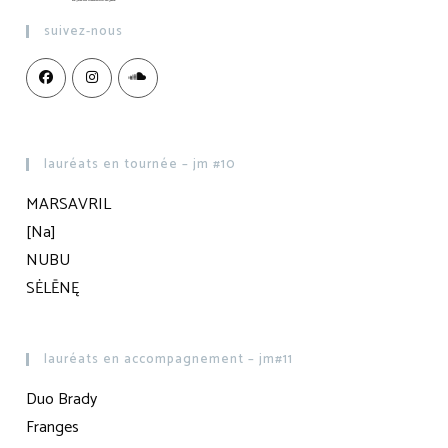
suivez-nous
lauréats en tournée – jm #10
MARSAVRIL
[Na]
NUBU
SĖLĒNĘ
lauréats en accompagnement – jm#11
Duo Brady
Franges