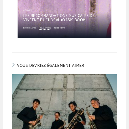
Pr
Ne
ACTUALITÉS
ACTUAL
ev
xt
LES RECOMMANDATIONS MUSICALES DE
CH
ADY
VINCENT DUCHOSAL (OASIS BOOM)
CA
io
BY
SOPHIE VILAIN
16 JUILLET 2026
NO COMMENTS
BY
SOPH
us
VOUS DEVRIEZ ÉGALEMENT AIMER