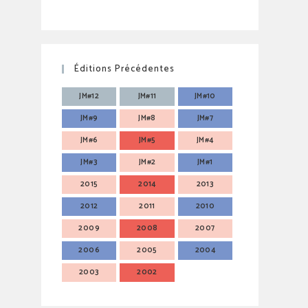
Éditions Précédentes
JM#12
JM#11
JM#10
JM#9
JM#8
JM#7
JM#6
JM#5
JM#4
JM#3
JM#2
JM#1
2015
2014
2013
2012
2011
2010
2009
2008
2007
2006
2005
2004
2003
2002