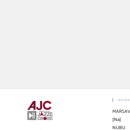
lauréa
MARSAV
[Na]
NUBU