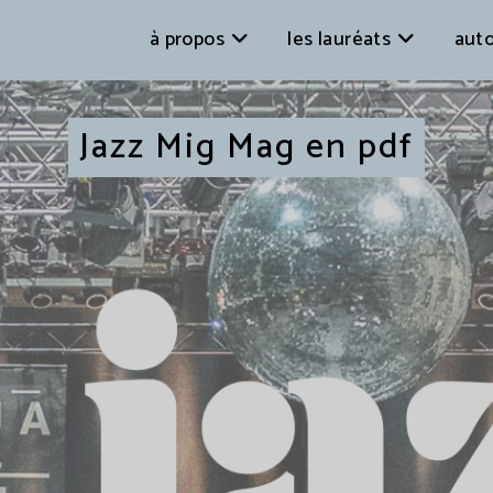
à propos
les lauréats
auto
Jazz Mig Mag en pdf