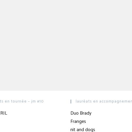
ts en tournée – jm #10
lauréats en accompagnement
RIL
Duo Brady
Franges
nit and dogs