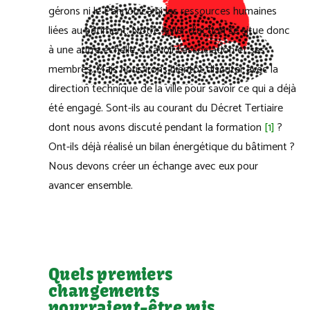
gérons ni le Pannonica ni les ressources humaines
liées au bâtiment. Notre levier d’action se situe donc
à une autre échelle, à savoir l’association et ses
membres. Mais nous irons bientôt discuter avec la
direction technique de la ville pour savoir ce qui a déjà
été engagé. Sont-ils au courant du Décret Tertiaire
dont nous avons discuté pendant la formation
[1]
?
Ont-ils déjà réalisé un bilan énergétique du bâtiment ?
Nous devons créer un échange avec eux pour
avancer ensemble.
Quels premiers
changements
pourraient-être mis