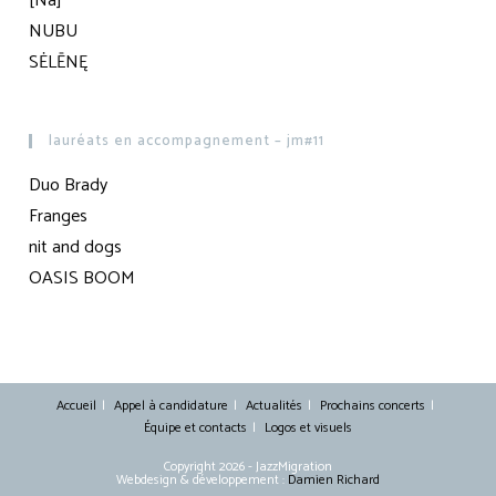
[Na]
NUBU
SĖLĒNĘ
lauréats en accompagnement – jm#11
Duo Brady
Franges
nit and dogs
OASIS BOOM
Accueil
Appel à candidature
Actualités
Prochains concerts
Équipe et contacts
Logos et visuels
Copyright 2026 - JazzMigration
Webdesign & développement :
Damien Richard