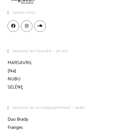
suivez-nous
lauréats en tournée – jm #10
MARSAVRIL
[Na]
NUBU
SĖLĒNĘ
lauréats en accompagnement – jm#11
Duo Brady
Franges