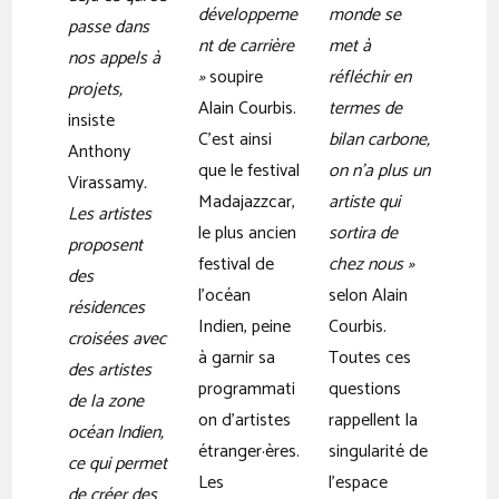
développeme
monde se
passe dans
nt de carrière
met à
nos appels à
»
soupire
réfléchir en
projets,
Alain Courbis.
termes de
insiste
C’est ainsi
bilan carbone,
Anthony
que le festival
on n’a plus un
Virassamy
.
Madajazzcar,
artiste qui
Les artistes
le plus ancien
sortira de
proposent
festival de
chez nous »
des
l’océan
selon Alain
résidences
Indien, peine
Courbis.
croisées avec
à garnir sa
Toutes ces
des artistes
programmati
questions
de la zone
on d’artistes
rappellent la
océan Indien,
étranger·ères.
singularité de
ce qui permet
Les
l’espace
de créer des