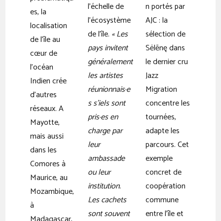
l’échelle de
n portés par
es, la
l’écosystème
AJC : la
localisation
de l’île.
« Les
sélection de
de l’île au
pays invitent
Sėlēnę dans
cœur de
généralement
le dernier cru
l’océan
les artistes
Jazz
Indien crée
réunionnais·e
Migration
d’autres
s s’iels sont
concentre les
réseaux. A
pris·es en
tournées,
Mayotte,
charge par
adapte les
mais aussi
leur
parcours. Cet
dans les
ambassade
exemple
Comores à
ou leur
concret de
Maurice, au
institution.
coopération
Mozambique,
Les cachets
commune
à
sont souvent
entre l’île et
Madagascar,