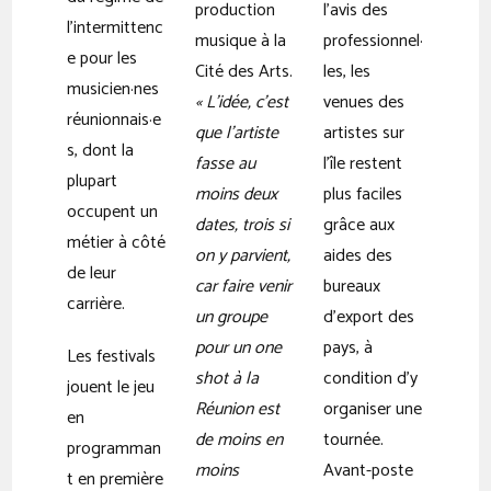
production
l’avis des
l’intermittenc
musique à la
professionnel·
e pour les
Cité des Arts.
les, les
musicien·nes
« L’idée, c’est
venues des
réunionnais·e
que l’artiste
artistes sur
s, dont la
fasse au
l’île restent
plupart
moins deux
plus faciles
occupent un
dates, trois si
grâce aux
métier à côté
on y parvient,
aides des
de leur
car faire venir
bureaux
carrière.
un groupe
d’export des
pour un one
pays, à
Les festivals
shot à la
condition d’y
jouent le jeu
Réunion est
organiser une
en
de moins en
tournée.
programman
moins
Avant-poste
t en première