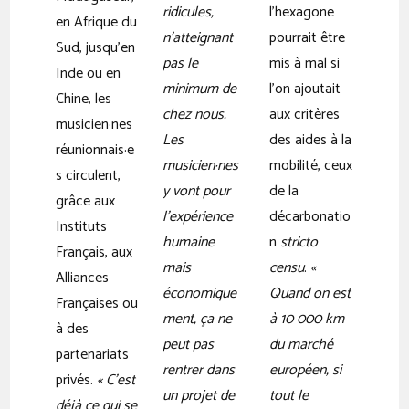
ridicules,
l’hexagone
en Afrique du
n’atteignant
pourrait être
Sud, jusqu’en
pas le
mis à mal si
Inde ou en
minimum de
l’on ajoutait
Chine, les
chez nous.
aux critères
musicien·nes
Les
des aides à la
réunionnais·e
musicien·nes
mobilité, ceux
s circulent,
y vont pour
de la
grâce aux
l’expérience
décarbonatio
Instituts
humaine
n
stricto
Français, aux
mais
censu
.
«
Alliances
économique
Quand on est
Françaises ou
ment, ça ne
à 10 000 km
à des
peut pas
du marché
partenariats
rentrer dans
européen, si
privés.
« C’est
un projet de
tout le
déjà ce qui se