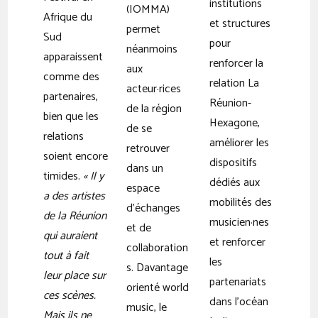
institutions
(IOMMA)
Afrique du
et structures
permet
Sud
pour
néanmoins
apparaissent
renforcer la
aux
comme des
relation La
acteur·rices
partenaires,
Réunion-
de la région
bien que les
Hexagone,
de se
relations
améliorer les
retrouver
soient encore
dispositifs
dans un
timides.
« Il y
dédiés aux
espace
a des artistes
mobilités des
d’échanges
de la Réunion
musicien·nes
et de
qui auraient
et renforcer
collaboration
tout à fait
les
s. Davantage
leur place sur
partenariats
orienté world
ces scènes.
dans l
’
océan
music, le
Mais ils ne