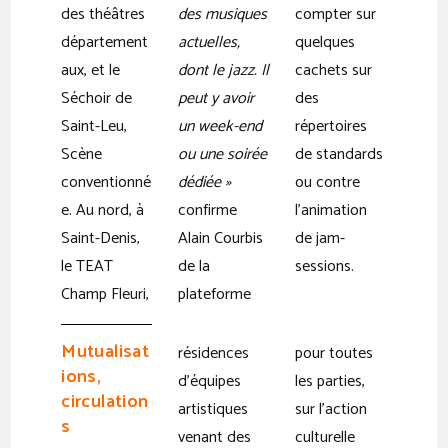
des théâtres
des musiques
compter sur
département
actuelles,
quelques
aux, et le
dont le jazz. Il
cachets sur
Séchoir de
peut y avoir
des
Saint-Leu,
un week-end
répertoires
Scène
ou une soirée
de standards
conventionné
dédiée »
ou contre
e. Au nord, à
confirme
l’animation
Saint-Denis,
Alain Courbis
de jam-
le TEAT
de la
sessions.
Champ Fleuri,
plateforme
Mutualisat
résidences
pour toutes
ions,
d’équipes
les parties,
circulation
artistiques
sur l’action
s
venant des
culturelle