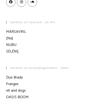
lauréats en tournée – jm #10
MARSAVRIL
[Na]
NUBU
SĖLĒNĘ
lauréats en accompagnement – jm#11
Duo Brady
Franges
nit and dogs
OASIS BOOM