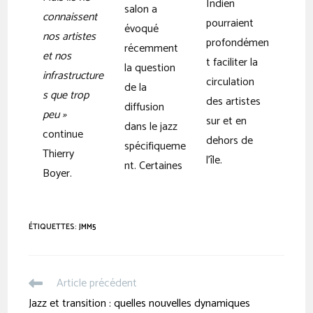
Indien
salon a
connaissent
pourraient
évoqué
nos artistes
profondémen
récemment
et nos
t faciliter la
la question
infrastructure
circulation
de la
s que trop
des artistes
diffusion
peu »
sur et en
dans le jazz
continue
dehors de
spécifiqueme
Thierry
l’île.
nt.
Certaines
Boyer.
ÉTIQUETTES
:
JMM5
Article précédent
Jazz et transition : quelles nouvelles dynamiques