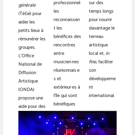
professionnel·
sur des
générale
les
temps longs
(TéGé) pour
reconnaissen
pour nourrir
aider les
t les
davantage le
petits lieux à
bénéfices des
terreau
rémunérer les
rencontres
artistique
groupes.
entre
local et,
in
L’Office
musicien·nes
fine
, faciliter
National de
réunionnais·e
son
Diffusion
s et
développeme
Artistique
extérieur·es à
nt
(ONDA)
l’île qui sont
international.
propose une
bénéfiques
aide pour des