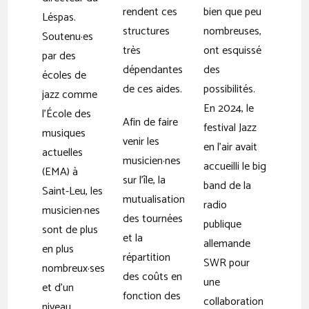
rendent ces
bien que peu
Léspas.
structures
nombreuses,
Soutenu·es
très
ont esquissé
par des
dépendantes
des
écoles de
de ces aides.
possibilités.
jazz comme
En 2024, le
l’École des
Afin de faire
festival Jazz
musiques
venir les
en l’air avait
actuelles
musicien·nes
accueilli le big
(EMA) à
sur l’île, la
band de la
Saint-Leu, les
mutualisation
radio
musicien·nes
des tournées
publique
sont de plus
et la
allemande
en plus
répartition
SWR pour
nombreux·ses
des coûts en
une
et d’un
fonction des
collaboration
niveau