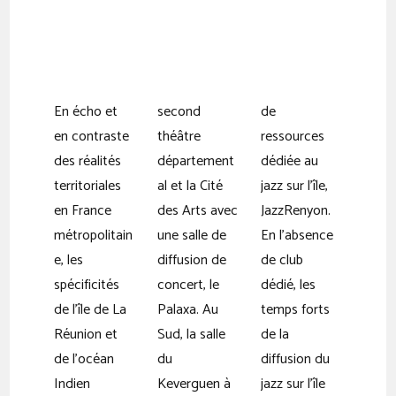
En écho et
second
de
en contraste
théâtre
ressources
des réalités
département
dédiée au
territoriales
al et la Cité
jazz sur l’île,
en France
des Arts avec
JazzRenyon.
métropolitain
une salle de
En l’absence
e, les
diffusion de
de club
spécificités
concert, le
dédié, les
de l’île de La
Palaxa. Au
temps forts
Réunion et
Sud, la salle
de la
de l’océan
du
diffusion du
Indien
Keverguen à
jazz sur l’île