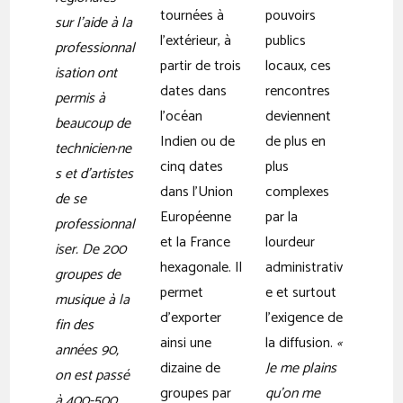
tournées à
pouvoirs
sur l’aide à la
l’extérieur, à
publics
professionnal
partir de trois
locaux, ces
isation ont
dates dans
rencontres
permis à
l’océan
deviennent
beaucoup de
Indien ou de
de plus en
technicien·ne
cinq dates
plus
s et d’artistes
dans l’Union
complexes
de se
Européenne
par la
professionnal
et la France
lourdeur
iser. De 200
hexagonale. Il
administrativ
groupes de
permet
e et surtout
musique à la
d’exporter
l’exigence de
fin des
ainsi une
la diffusion.
«
années 90,
dizaine de
Je me plains
on est passé
groupes par
qu’on me
à 400-500.