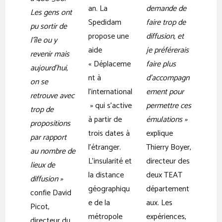
an. La
demande de
Les gens ont
Spedidam
faire trop de
pu sortir de
propose une
diffusion, et
l’île ou y
aide
je préférerais
revenir mais
« Déplaceme
faire plus
aujourd’hui,
nt à
d’accompagn
on se
l’international
ement pour
retrouve avec
» qui s’active
permettre ces
trop de
à partir de
émulations »
propositions
trois dates à
explique
par rapport
l’étranger.
Thierry Boyer,
au nombre de
L’insularité et
directeur des
lieux de
la distance
deux TEAT
diffusion »
géographiqu
département
confie David
e de la
aux. Les
Picot,
métropole
expériences,
directeur du