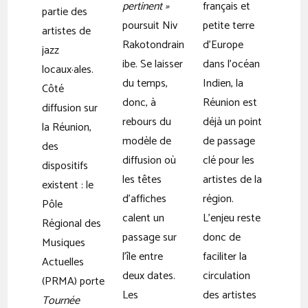
pertinent »
français et
partie des
poursuit Niv
petite terre
artistes de
Rakotondrain
d’Europe
jazz
ibe. Se laisser
dans l’océan
locaux·ales.
du temps,
Indien, la
Côté
donc, à
Réunion est
diffusion sur
rebours du
déjà un point
la Réunion,
modèle de
de passage
des
diffusion où
clé pour les
dispositifs
les têtes
artistes de la
existent : le
d’affiches
région.
Pôle
calent un
L’enjeu reste
Régional des
passage sur
donc de
Musiques
l’île entre
faciliter la
Actuelles
deux dates.
circulation
(PRMA) porte
Les
des artistes
Tournée