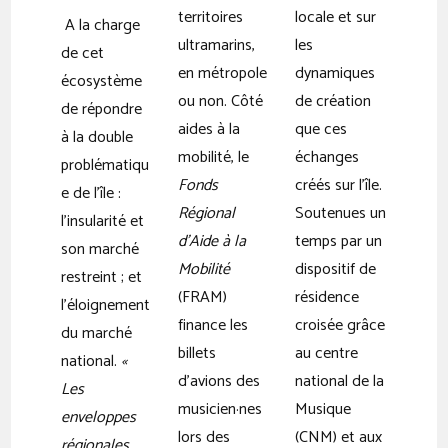
territoires
locale et sur
A la charge
ultramarins,
les
de cet
en métropole
dynamiques
écosystème
ou non. Côté
de création
de répondre
aides à la
que ces
à la double
mobilité, le
échanges
problématiqu
Fonds
créés sur l’île.
e de l’île :
Régional
Soutenues un
l’insularité et
d’Aide à la
temps par un
son marché
Mobilité
dispositif de
restreint ; et
(FRAM)
résidence
l’éloignement
finance les
croisée grâce
du marché
billets
au centre
national.
«
d’avions des
national de la
Les
musicien·nes
Musique
enveloppes
lors des
(CNM) et aux
régionales