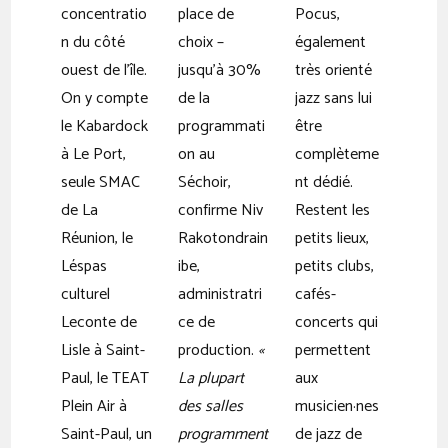
concentratio
place de
Pocus,
n du côté
choix –
également
ouest de l’île.
jusqu’à 30%
très orienté
On y compte
de la
jazz sans lui
le Kabardock
programmati
être
à Le Port,
on au
complèteme
seule SMAC
Séchoir,
nt dédié.
de La
confirme Niv
Restent les
Réunion, le
Rakotondrain
petits lieux,
Léspas
ibe,
petits clubs,
culturel
administratri
cafés-
Leconte de
ce de
concerts qui
Lisle à Saint-
production.
«
permettent
Paul, le TEAT
La plupart
aux
Plein Air à
des salles
musicien·nes
Saint-Paul, un
programment
de jazz de