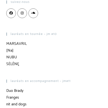
suivez-nous
lauréats en tournée – jm #10
MARSAVRIL
[Na]
NUBU
SĖLĒNĘ
lauréats en accompagnement – jm#11
Duo Brady
Franges
nit and dogs