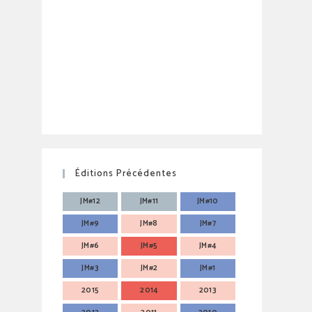
Éditions Précédentes
JM#12
JM#11
JM#10
JM#9
JM#8
JM#7
JM#6
JM#5
JM#4
JM#3
JM#2
JM#1
2015
2014
2013