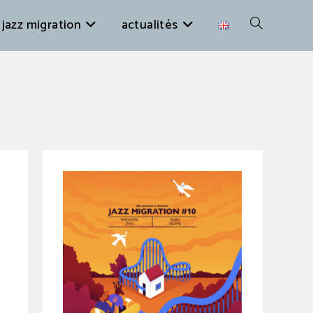
 jazz migration
actualités