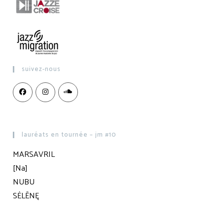
suivez-nous
lauréats en tournée – jm #10
MARSAVRIL
[Na]
NUBU
SĖLĒNĘ