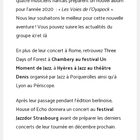
quatre musiciens nantais préparent un nouvel album
pour l’année 2020 :
« Les Voies de l’Oyapock »
.
Nous leur souhaitons le meilleur pour cette nouvelle
aventure ! Vous pouvez suivre les actualités du
groupe
ici
et
là
.
En plus de leur concert à Rome, retrouvez
Three
Days of Forest
à
Chambery au festival Un
Moment de Jazz
, à
Hyères à Jazz au théâtre
Denis
organisé par Jazz à Porquerolles ainsi qu’à
Lyon au Périscope.
Après leur passage pendant l’édition berlinoise,
House of Echo
donnera un concert au
festival
Jazzdor Strasbourg
avant de préparer les derniers
concerts de leur tournée en décembre prochain.