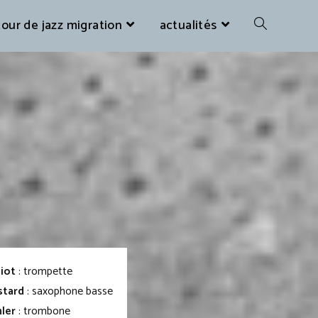
our de jazz migration
actualités
diot
: trompette
stard
: saxophone basse
ler
: trombone