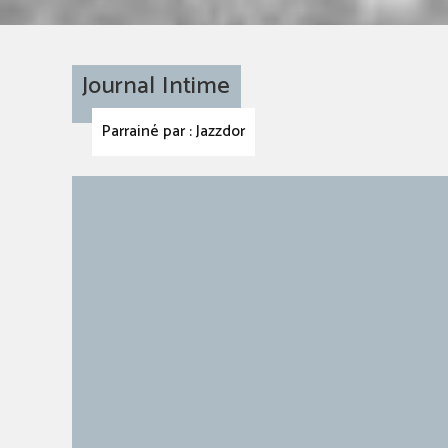
Journal Intime
Parrainé par : Jazzdor