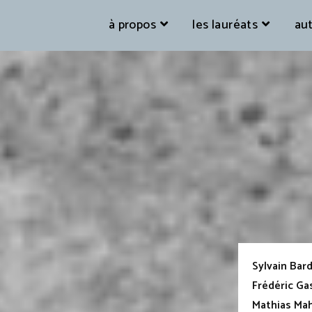
à propos
les lauréats
aut
Sylvain Bar
Frédéric Ga
Mathias Mah