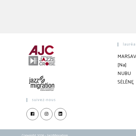
lauréa
MARSAV
[Na]
NUBU
SĖLĒNĘ
suivez-nous
Copyright 2026 - JazzMigration