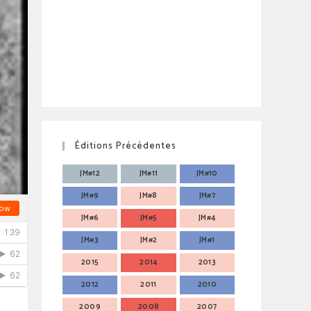
Éditions Précédentes
JM#12
JM#11
JM#10
JM#9
JM#8
JM#7
JM#6
JM#5
JM#4
JM#3
JM#2
JM#1
2015
2014
2013
2012
2011
2010
2009
2008
2007