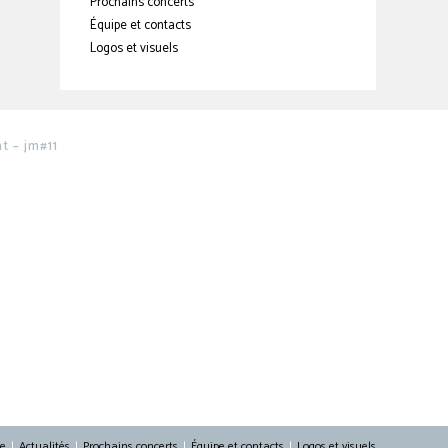
Prochains concerts
Équipe et contacts
Logos et visuels
 – jm#11
re
Actualités
Prochains concerts
Équipe et contacts
Logos et visuels