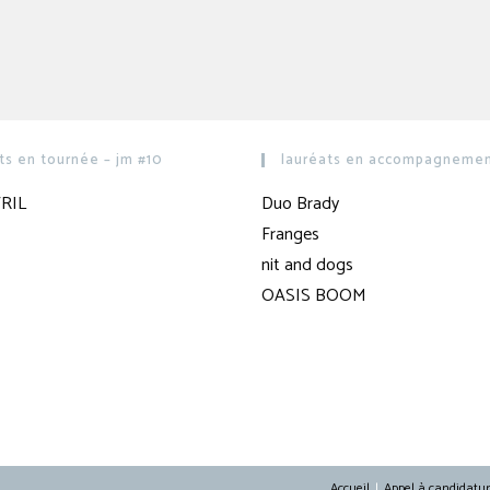
ts en tournée – jm #10
lauréats en accompagnement
RIL
Duo Brady
Franges
nit and dogs
OASIS BOOM
Accueil
Appel à candidatu