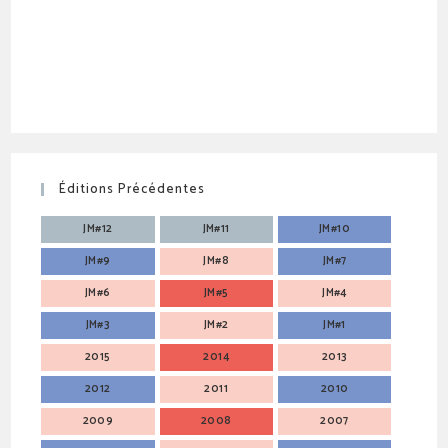
Éditions Précédentes
JM#12
JM#11
JM#10
JM#9
JM#8
JM#7
JM#6
JM#5
JM#4
JM#3
JM#2
JM#1
2015
2014
2013
2012
2011
2010
2009
2008
2007