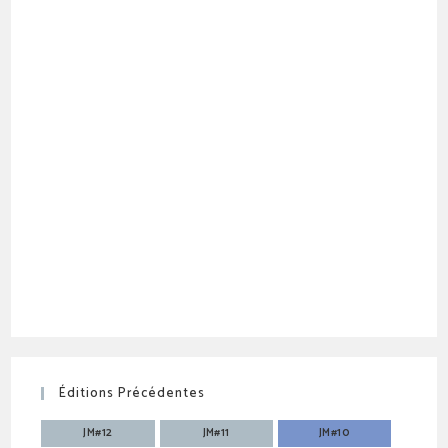
Éditions Précédentes
JM#12
JM#11
JM#10