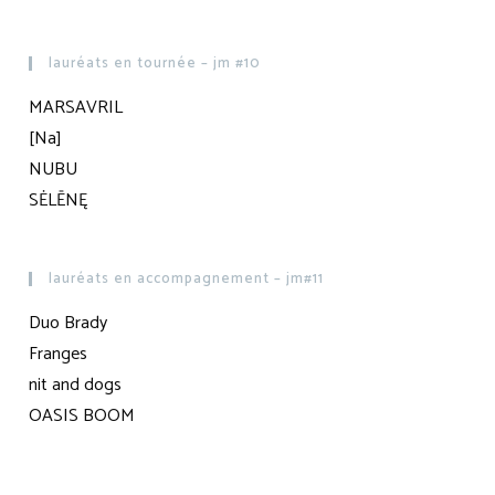
lauréats en tournée – jm #10
MARSAVRIL
[Na]
NUBU
SĖLĒNĘ
lauréats en accompagnement – jm#11
Duo Brady
Franges
nit and dogs
OASIS BOOM