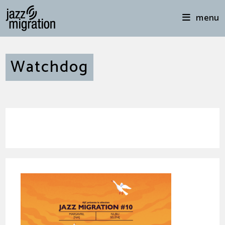
menu
Watchdog