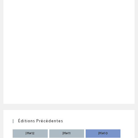
Éditions Précédentes
JM#12
JM#11
JM#10