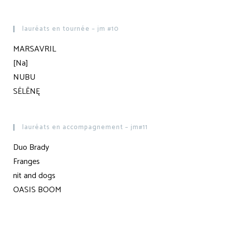
lauréats en tournée – jm #10
MARSAVRIL
[Na]
NUBU
SĖLĒNĘ
lauréats en accompagnement – jm#11
Duo Brady
Franges
nit and dogs
OASIS BOOM