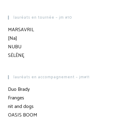
lauréats en tournée – jm #10
MARSAVRIL
[Na]
NUBU
SĖLĒNĘ
lauréats en accompagnement – jm#11
Duo Brady
Franges
nit and dogs
OASIS BOOM