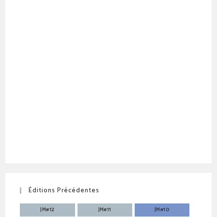
Éditions Précédentes
JM#12
JM#11
JM#10