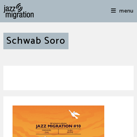
menu
Schwab Soro