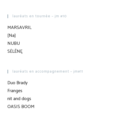
lauréats en tournée – jm #10
MARSAVRIL
[Na]
NUBU
SĖLĒNĘ
lauréats en accompagnement – jm#11
Duo Brady
Franges
nit and dogs
OASIS BOOM