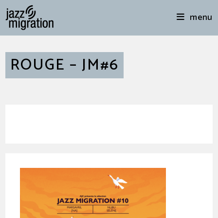
menu
ROUGE – JM#6