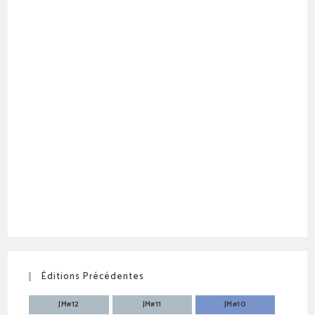
Éditions Précédentes
JM#12
JM#11
JM#10