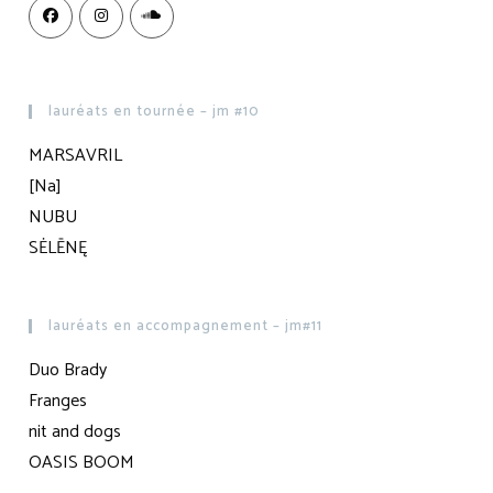
lauréats en tournée – jm #10
MARSAVRIL
[Na]
NUBU
SĖLĒNĘ
lauréats en accompagnement – jm#11
Duo Brady
Franges
nit and dogs
OASIS BOOM