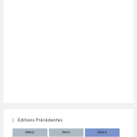
Éditions Précédentes
JM#12
JM#11
JM#10