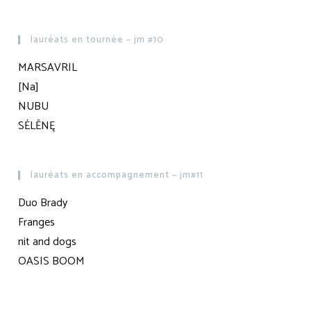
lauréats en tournée – jm #10
MARSAVRIL
[Na]
NUBU
SĖLĒNĘ
lauréats en accompagnement – jm#11
Duo Brady
Franges
nit and dogs
OASIS BOOM