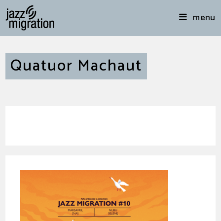
menu
Quatuor Machaut