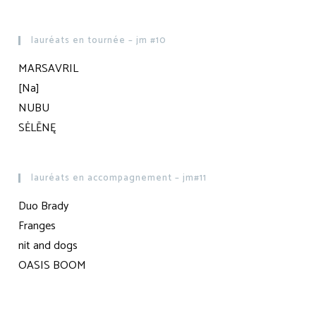
lauréats en tournée – jm #10
MARSAVRIL
[Na]
NUBU
SĖLĒNĘ
lauréats en accompagnement – jm#11
Duo Brady
Franges
nit and dogs
OASIS BOOM