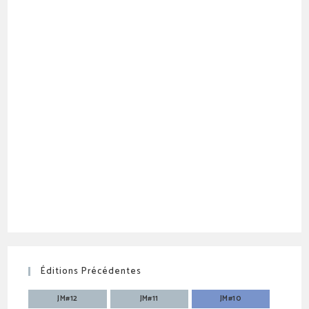
Éditions Précédentes
JM#12
JM#11
JM#10