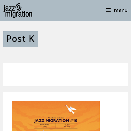
menu
Post K