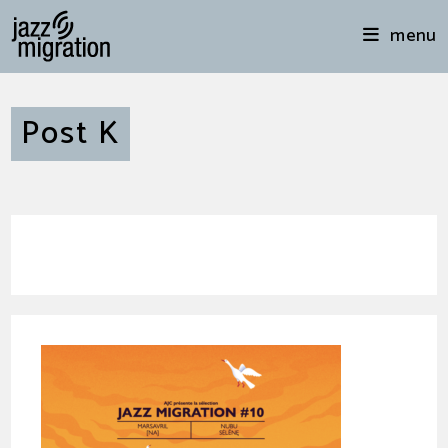
menu
Post K