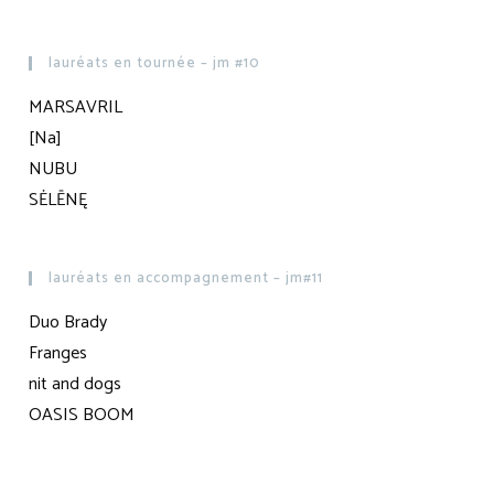
lauréats en tournée – jm #10
MARSAVRIL
[Na]
NUBU
SĖLĒNĘ
lauréats en accompagnement – jm#11
Duo Brady
Franges
nit and dogs
OASIS BOOM