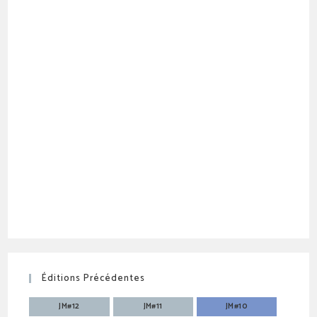
Éditions Précédentes
JM#12
JM#11
JM#10