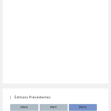
Éditions Précédentes
JM#12
JM#11
JM#10