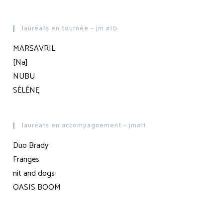
lauréats en tournée – jm #10
MARSAVRIL
[Na]
NUBU
SĖLĒNĘ
lauréats en accompagnement – jm#11
Duo Brady
Franges
nit and dogs
OASIS BOOM