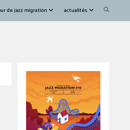
ur de jazz migration
actualités