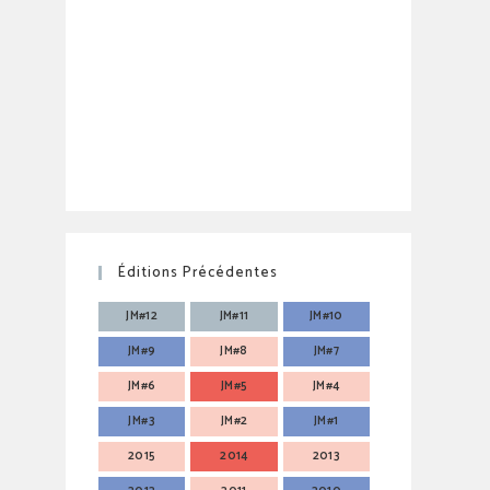
Éditions Précédentes
JM#12
JM#11
JM#10
JM#9
JM#8
JM#7
JM#6
JM#5
JM#4
JM#3
JM#2
JM#1
2015
2014
2013