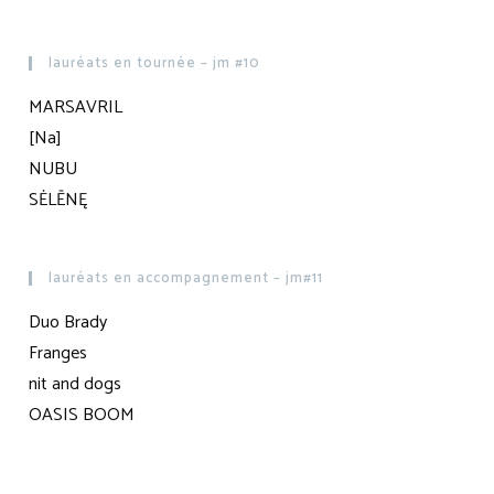
lauréats en tournée – jm #10
MARSAVRIL
[Na]
NUBU
SĖLĒNĘ
lauréats en accompagnement – jm#11
Duo Brady
Franges
nit and dogs
OASIS BOOM