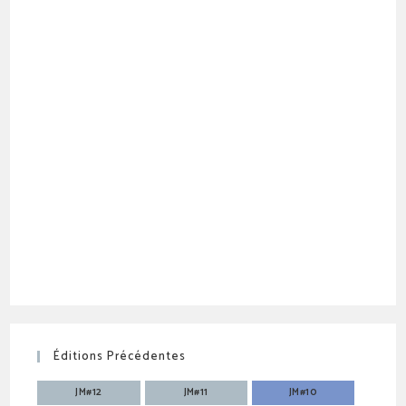
Éditions Précédentes
JM#12
JM#11
JM#10