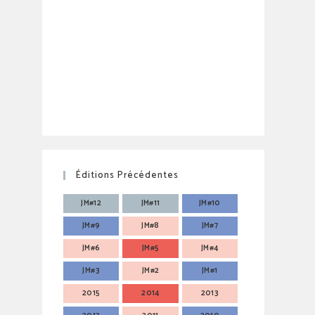
Éditions Précédentes
JM#12
JM#11
JM#10
JM#9
JM#8
JM#7
JM#6
JM#5
JM#4
JM#3
JM#2
JM#1
2015
2014
2013