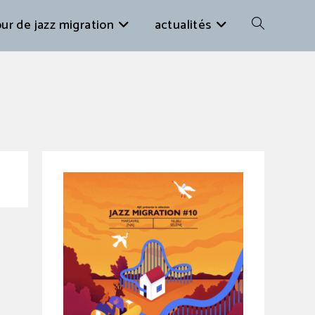
ur de jazz migration
actualités