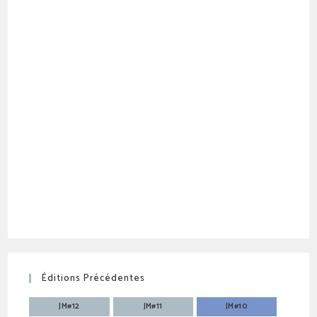
Éditions Précédentes
JM#12
JM#11
JM#10