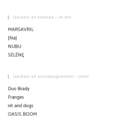
lauréats en tournée – jm #10
MARSAVRIL
[Na]
NUBU
SĖLĒNĘ
lauréats en accompagnement – jm#11
Duo Brady
Franges
nit and dogs
OASIS BOOM