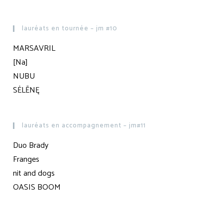
lauréats en tournée – jm #10
MARSAVRIL
[Na]
NUBU
SĖLĒNĘ
lauréats en accompagnement – jm#11
Duo Brady
Franges
nit and dogs
OASIS BOOM