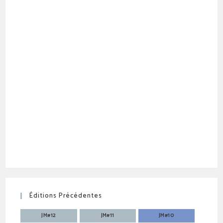
Éditions Précédentes
JM#12
JM#11
JM#10