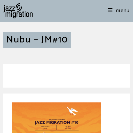
menu
Nubu – JM#10