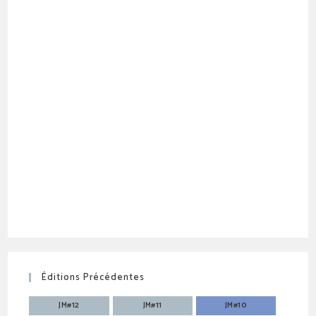
Éditions Précédentes
JM#12
JM#11
JM#10