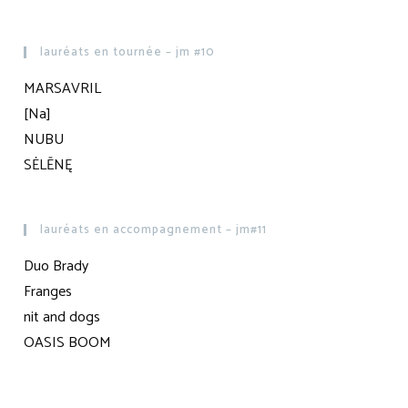
lauréats en tournée – jm #10
MARSAVRIL
[Na]
NUBU
SĖLĒNĘ
lauréats en accompagnement – jm#11
Duo Brady
Franges
nit and dogs
OASIS BOOM