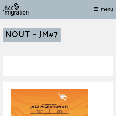
menu
NOUT – JM#7