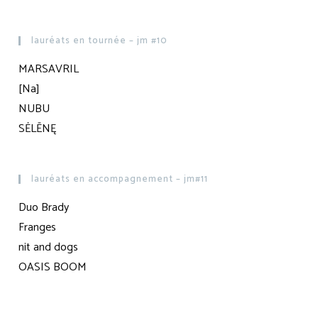
lauréats en tournée – jm #10
MARSAVRIL
[Na]
NUBU
SĖLĒNĘ
lauréats en accompagnement – jm#11
Duo Brady
Franges
nit and dogs
OASIS BOOM