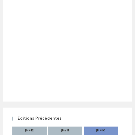
Éditions Précédentes
JM#12
JM#11
JM#10