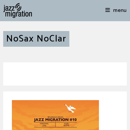
menu
NoSax NoClar