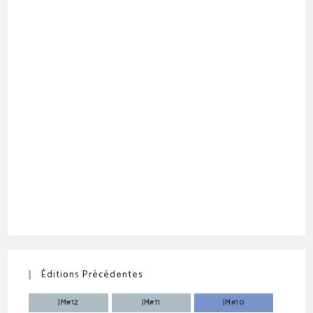
Éditions Précédentes
JM#12
JM#11
JM#10