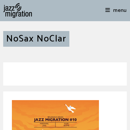
menu
NoSax NoClar