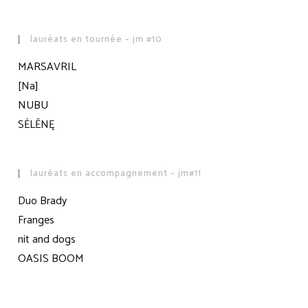
lauréats en tournée – jm #10
MARSAVRIL
[Na]
NUBU
SĖLĒNĘ
lauréats en accompagnement – jm#11
Duo Brady
Franges
nit and dogs
OASIS BOOM