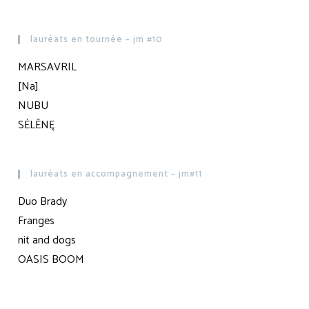
lauréats en tournée – jm #10
MARSAVRIL
[Na]
NUBU
SĖLĒNĘ
lauréats en accompagnement – jm#11
Duo Brady
Franges
nit and dogs
OASIS BOOM