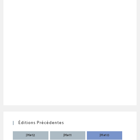
Éditions Précédentes
JM#12
JM#11
JM#10