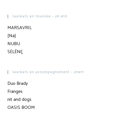
lauréats en tournée – jm #10
MARSAVRIL
[Na]
NUBU
SĖLĒNĘ
lauréats en accompagnement – jm#11
Duo Brady
Franges
nit and dogs
OASIS BOOM