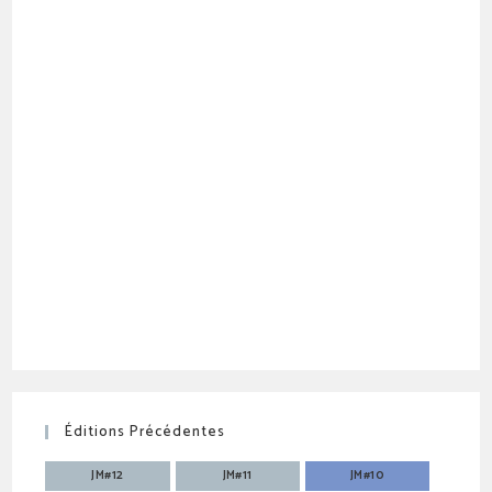
Éditions Précédentes
JM#12
JM#11
JM#10