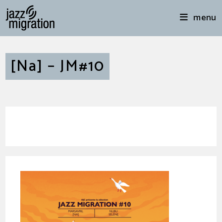
menu
[Na] – JM#10