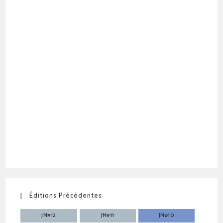
Éditions Précédentes
JM#12
JM#11
JM#10