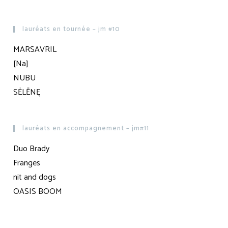
lauréats en tournée – jm #10
MARSAVRIL
[Na]
NUBU
SĖLĒNĘ
lauréats en accompagnement – jm#11
Duo Brady
Franges
nit and dogs
OASIS BOOM