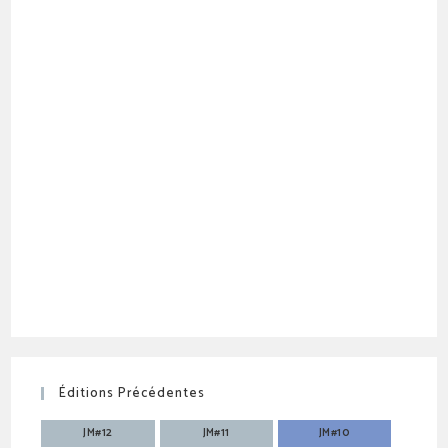
Éditions Précédentes
JM#12
JM#11
JM#10