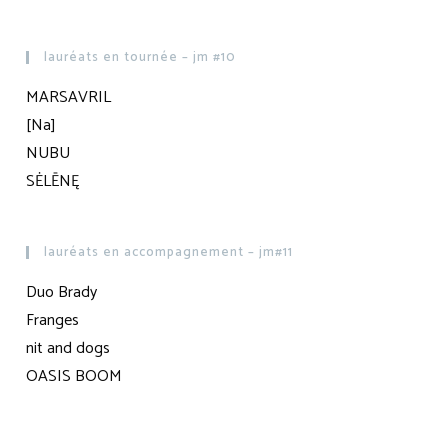
lauréats en tournée – jm #10
MARSAVRIL
[Na]
NUBU
SĖLĒNĘ
lauréats en accompagnement – jm#11
Duo Brady
Franges
nit and dogs
OASIS BOOM