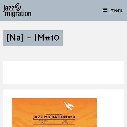
menu
[Na] – JM#10