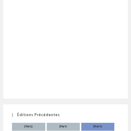
Éditions Précédentes
JM#12
JM#11
JM#10