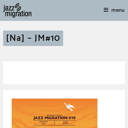
menu
[Na] – JM#10