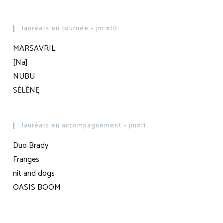
lauréats en tournée – jm #10
MARSAVRIL
[Na]
NUBU
SĖLĒNĘ
lauréats en accompagnement – jm#11
Duo Brady
Franges
nit and dogs
OASIS BOOM