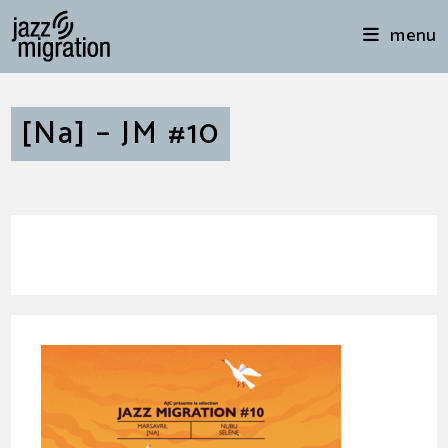
menu
[Na] – JM #10