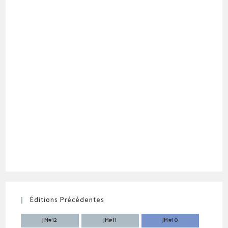
Éditions Précédentes
JM#12
JM#11
JM#10