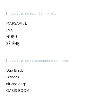
lauréats en tournée – jm #10
MARSAVRIL
[Na]
NUBU
SĖLĒNĘ
lauréats en accompagnement – jm#11
Duo Brady
Franges
nit and dogs
OASIS BOOM