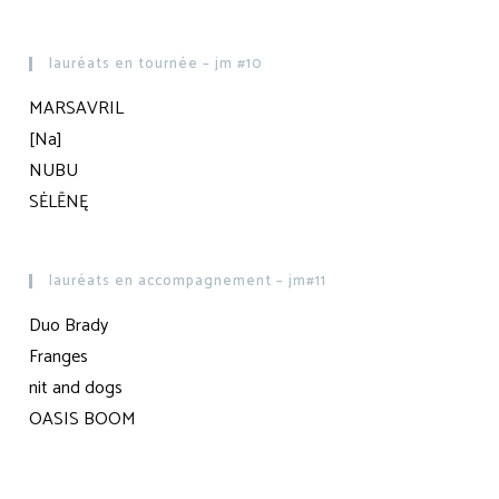
lauréats en tournée – jm #10
MARSAVRIL
[Na]
NUBU
SĖLĒNĘ
lauréats en accompagnement – jm#11
Duo Brady
Franges
nit and dogs
OASIS BOOM