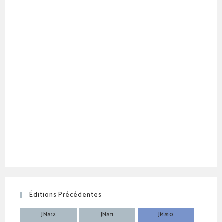
Éditions Précédentes
JM#12
JM#11
JM#10