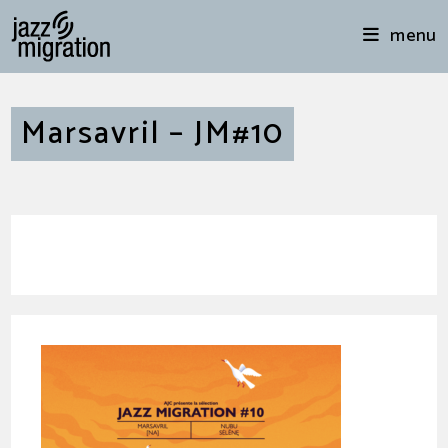
menu
Marsavril – JM#10