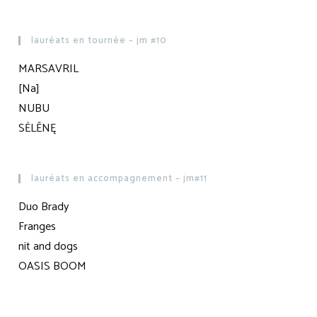
lauréats en tournée – jm #10
MARSAVRIL
[Na]
NUBU
SĖLĒNĘ
lauréats en accompagnement – jm#11
Duo Brady
Franges
nit and dogs
OASIS BOOM