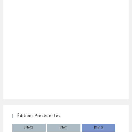
Éditions Précédentes
JM#12
JM#11
JM#10