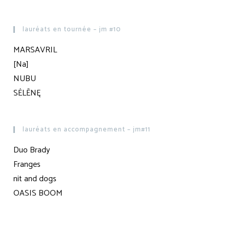
lauréats en tournée – jm #10
MARSAVRIL
[Na]
NUBU
SĖLĒNĘ
lauréats en accompagnement – jm#11
Duo Brady
Franges
nit and dogs
OASIS BOOM