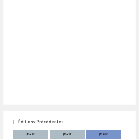
Éditions Précédentes
JM#12
JM#11
JM#10