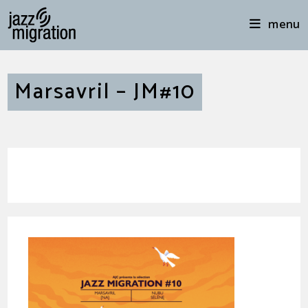
menu
Marsavril – JM#10