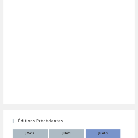
Éditions Précédentes
JM#12
JM#11
JM#10