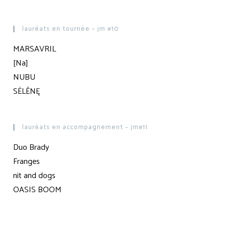
lauréats en tournée – jm #10
MARSAVRIL
[Na]
NUBU
SĖLĒNĘ
lauréats en accompagnement – jm#11
Duo Brady
Franges
nit and dogs
OASIS BOOM