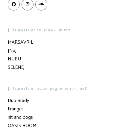
lauréats en tournée – jm #10
MARSAVRIL
[Na]
NUBU
SĖLĒNĘ
lauréats en accompagnement – jm#11
Duo Brady
Franges
nit and dogs
OASIS BOOM