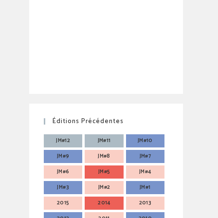
Éditions Précédentes
JM#12
JM#11
JM#10
JM#9
JM#8
JM#7
JM#6
JM#5
JM#4
JM#3
JM#2
JM#1
2015
2014
2013