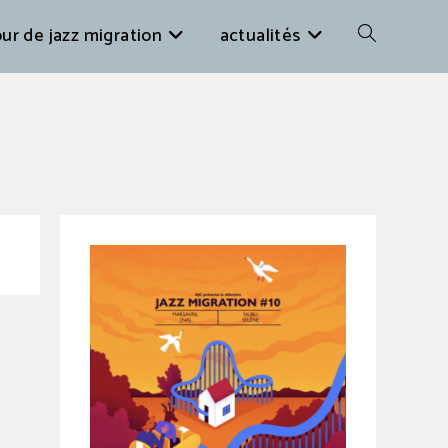
ur de jazz migration
actualités