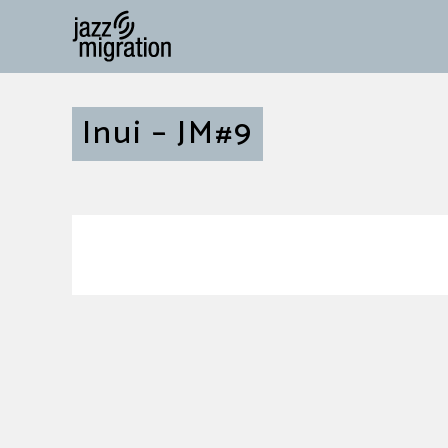
Inui – JM#9