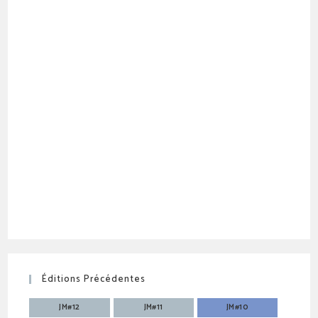
Éditions Précédentes
JM#12
JM#11
JM#10