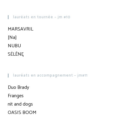
lauréats en tournée – jm #10
MARSAVRIL
[Na]
NUBU
SĖLĒNĘ
lauréats en accompagnement – jm#11
Duo Brady
Franges
nit and dogs
OASIS BOOM