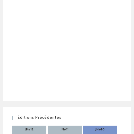
Éditions Précédentes
JM#12
JM#11
JM#10