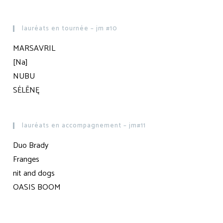
lauréats en tournée – jm #10
MARSAVRIL
[Na]
NUBU
SĖLĒNĘ
lauréats en accompagnement – jm#11
Duo Brady
Franges
nit and dogs
OASIS BOOM