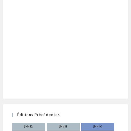
Éditions Précédentes
JM#12
JM#11
JM#10