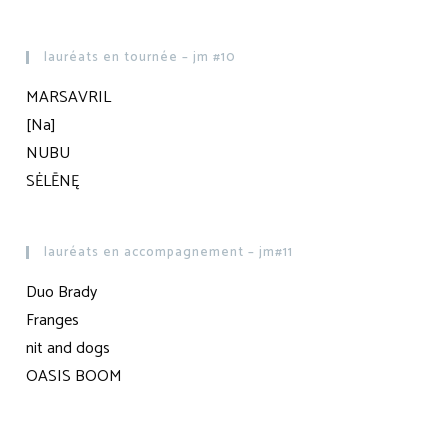
lauréats en tournée – jm #10
MARSAVRIL
[Na]
NUBU
SĖLĒNĘ
lauréats en accompagnement – jm#11
Duo Brady
Franges
nit and dogs
OASIS BOOM