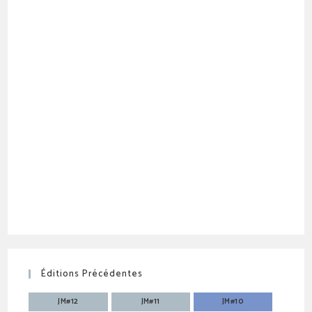
Éditions Précédentes
JM#12
JM#11
JM#10