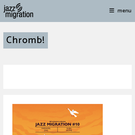
menu
Chromb!