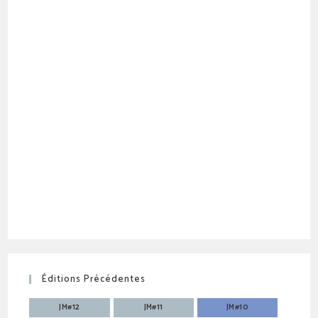
Éditions Précédentes
JM#12
JM#11
JM#10