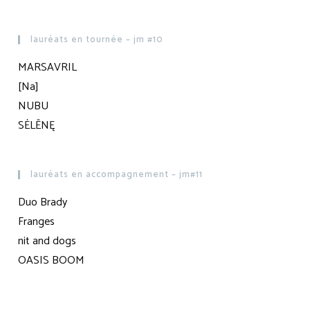
lauréats en tournée – jm #10
MARSAVRIL
[Na]
NUBU
SĖLĒNĘ
lauréats en accompagnement – jm#11
Duo Brady
Franges
nit and dogs
OASIS BOOM